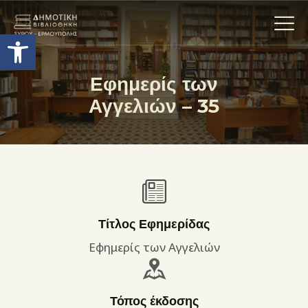
Ανοίξτε τη γραμμή εργαλείων
Εφημερίς των
Αγγελιών – 35
Η ΒΙΒΛΙΟΘΗΚΗ
ΟΙ ΣΥΛΛΟΓΈΣ
ΕΚΘΕΣΕΙΣ
ΥΠΗΡΕΣΙΕΣ
ΨΗΦΙΑΚΌ ΑΡΧΕΊΟ
ΝΕΑ
Τίτλος Εφημερίδας
ΔΡΑΣΤΗΡΙΟΤΗΤΕΣ
Εφημερίς των Αγγελιών
ΕΠΙΚΟΙΝΩΝΊΑ
ΌΡΟΙ ΧΡΉΣΗΣ
Τόπος έκδοσης