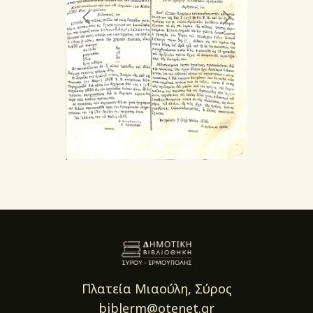
Πλατεία Μιαούλη, Σύρος
biblerm@otenet.gr