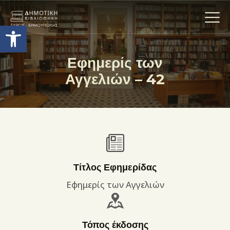
Ανοίξτε τη γραμμή εργαλείων
Εφημερίς των
Αγγελιών – 42
Η ΒΙΒΛΙΟΘΗΚΗ
ΟΙ ΣΥΛΛΟΓΈΣ
ΕΚΘΕΣΕΙΣ
ΥΠΗΡΕΣΙΕΣ
ΨΗΦΙΑΚΌ ΑΡΧΕΊΟ
ΝΕΑ
Τίτλος Εφημερίδας
ΔΡΑΣΤΗΡΙΟΤΗΤΕΣ
Εφημερίς των Αγγελιών
ΕΠΙΚΟΙΝΩΝΊΑ
ΌΡΟΙ ΧΡΉΣΗΣ
Τόπος έκδοσης