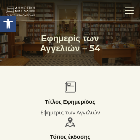
Ανοίξτε τη γραμμή εργαλείων
Εφημερίς των
Αγγελιών – 54
Η ΒΙΒΛΙΟΘΗΚΗ
ΟΙ ΣΥΛΛΟΓΈΣ
ΕΚΘΕΣΕΙΣ
ΥΠΗΡΕΣΙΕΣ
ΨΗΦΙΑΚΌ ΑΡΧΕΊΟ
ΝΕΑ
Τίτλος Εφημερίδας
ΔΡΑΣΤΗΡΙΟΤΗΤΕΣ
Εφημερίς των Αγγελιών
ΕΠΙΚΟΙΝΩΝΊΑ
ΌΡΟΙ ΧΡΉΣΗΣ
Τόπος έκδοσης