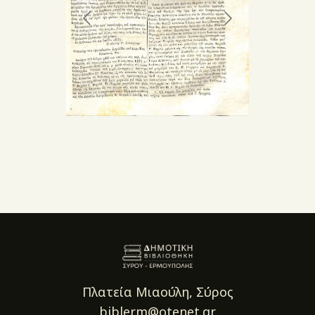
Πλατεία Μιαούλη, Σύρος
biblerm@otenet.gr