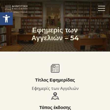
Ανοίξτε τη γραμμή εργαλείων
Εφημερίς των
Αγγελιών – 54
Η ΒΙΒΛΙΟΘΗΚΗ
ΟΙ ΣΥΛΛΟΓΈΣ
ΕΚΘΕΣΕΙΣ
ΥΠΗΡΕΣΙΕΣ
ΨΗΦΙΑΚΌ ΑΡΧΕΊΟ
ΝΕΑ
Τίτλος Εφημερίδας
ΔΡΑΣΤΗΡΙΟΤΗΤΕΣ
Εφημερίς των Αγγελιών
ΕΠΙΚΟΙΝΩΝΊΑ
ΌΡΟΙ ΧΡΉΣΗΣ
Τόπος έκδοσης