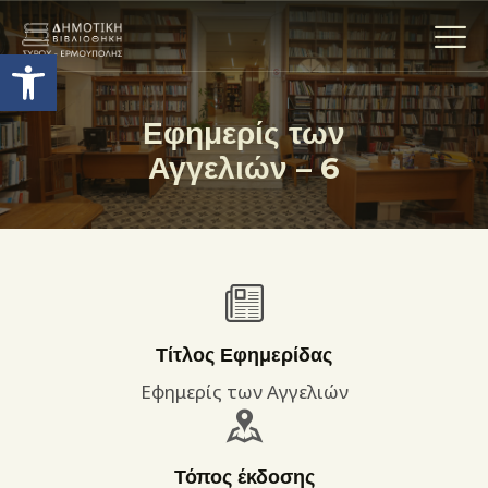
Ανοίξτε τη γραμμή εργαλείων
Εφημερίς των
Αγγελιών – 6
Η ΒΙΒΛΙΟΘΗΚΗ
ΟΙ ΣΥΛΛΟΓΈΣ
ΕΚΘΕΣΕΙΣ
ΥΠΗΡΕΣΙΕΣ
ΨΗΦΙΑΚΌ ΑΡΧΕΊΟ
ΝΕΑ
Τίτλος Εφημερίδας
ΔΡΑΣΤΗΡΙΟΤΗΤΕΣ
Εφημερίς των Αγγελιών
ΕΠΙΚΟΙΝΩΝΊΑ
ΌΡΟΙ ΧΡΉΣΗΣ
Τόπος έκδοσης