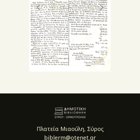
Πλατεία Μιαούλη, Σύρος
biblerm@otenet.gr