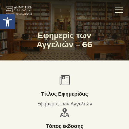
Ανοίξτε τη γραμμή εργαλείων
Εφημερίς των
Αγγελιών – 66
Η ΒΙΒΛΙΟΘΗΚΗ
ΟΙ ΣΥΛΛΟΓΈΣ
ΕΚΘΕΣΕΙΣ
ΥΠΗΡΕΣΙΕΣ
ΨΗΦΙΑΚΌ ΑΡΧΕΊΟ
ΝΕΑ
Τίτλος Εφημερίδας
ΔΡΑΣΤΗΡΙΟΤΗΤΕΣ
Εφημερίς των Αγγελιών
ΕΠΙΚΟΙΝΩΝΊΑ
ΌΡΟΙ ΧΡΉΣΗΣ
Τόπος έκδοσης