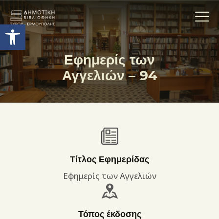
Ανοίξτε τη γραμμή εργαλείων
Εφημερίς των
Αγγελιών – 94
Η ΒΙΒΛΙΟΘΗΚΗ
ΟΙ ΣΥΛΛΟΓΈΣ
ΕΚΘΕΣΕΙΣ
ΥΠΗΡΕΣΙΕΣ
ΨΗΦΙΑΚΌ ΑΡΧΕΊΟ
ΝΕΑ
Τίτλος Εφημερίδας
ΔΡΑΣΤΗΡΙΟΤΗΤΕΣ
Εφημερίς των Αγγελιών
ΕΠΙΚΟΙΝΩΝΊΑ
ΌΡΟΙ ΧΡΉΣΗΣ
Τόπος έκδοσης