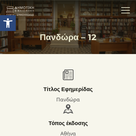
Ανοίξτε τη γραμμή εργαλείων
Πανδώρα – 12
Η ΒΙΒΛΙΟΘΗΚΗ
ΟΙ ΣΥΛΛΟΓΈΣ
ΕΚΘΕΣΕΙΣ
ΥΠΗΡΕΣΙΕΣ
ΨΗΦΙΑΚΌ ΑΡΧΕΊΟ
Τίτλος Εφημερίδας
ΝΕΑ
Πανδώρα
ΔΡΑΣΤΗΡΙΟΤΗΤΕΣ
ΕΠΙΚΟΙΝΩΝΊΑ
Τόπος έκδοσης
ΌΡΟΙ ΧΡΉΣΗΣ
Αθήνα