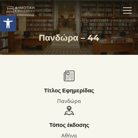
Ανοίξτε τη γραμμή εργαλείων
Πανδώρα – 44
Η ΒΙΒΛΙΟΘΗΚΗ
ΟΙ ΣΥΛΛΟΓΈΣ
ΕΚΘΕΣΕΙΣ
ΥΠΗΡΕΣΙΕΣ
ΨΗΦΙΑΚΌ ΑΡΧΕΊΟ
Τίτλος Εφημερίδας
ΝΕΑ
Πανδώρα
ΔΡΑΣΤΗΡΙΟΤΗΤΕΣ
ΕΠΙΚΟΙΝΩΝΊΑ
Τόπος έκδοσης
ΌΡΟΙ ΧΡΉΣΗΣ
Αθήνα