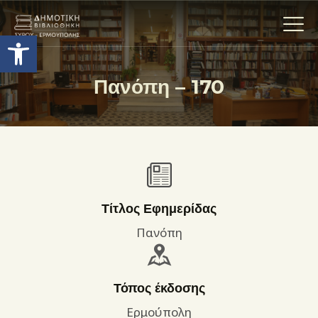
Ανοίξτε τη γραμμή εργαλείων
Πανόπη – 170
Η ΒΙΒΛΙΟΘΗΚΗ
ΟΙ ΣΥΛΛΟΓΈΣ
ΕΚΘΕΣΕΙΣ
ΥΠΗΡΕΣΙΕΣ
ΨΗΦΙΑΚΌ ΑΡΧΕΊΟ
Τίτλος Εφημερίδας
ΝΕΑ
Πανόπη
ΔΡΑΣΤΗΡΙΟΤΗΤΕΣ
ΕΠΙΚΟΙΝΩΝΊΑ
Τόπος έκδοσης
ΌΡΟΙ ΧΡΉΣΗΣ
Ερμούπολη