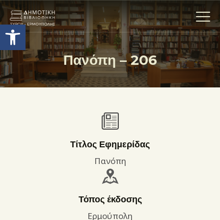
Ανοίξτε τη γραμμή εργαλείων
Πανόπη – 206
Η ΒΙΒΛΙΟΘΗΚΗ
ΟΙ ΣΥΛΛΟΓΈΣ
ΕΚΘΕΣΕΙΣ
ΥΠΗΡΕΣΙΕΣ
ΨΗΦΙΑΚΌ ΑΡΧΕΊΟ
Τίτλος Εφημερίδας
ΝΕΑ
Πανόπη
ΔΡΑΣΤΗΡΙΟΤΗΤΕΣ
ΕΠΙΚΟΙΝΩΝΊΑ
Τόπος έκδοσης
ΌΡΟΙ ΧΡΉΣΗΣ
Ερμούπολη