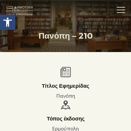
Ανοίξτε τη γραμμή εργαλείων
Πανόπη – 210
Η ΒΙΒΛΙΟΘΗΚΗ
ΟΙ ΣΥΛΛΟΓΈΣ
ΕΚΘΕΣΕΙΣ
ΥΠΗΡΕΣΙΕΣ
ΨΗΦΙΑΚΌ ΑΡΧΕΊΟ
Τίτλος Εφημερίδας
ΝΕΑ
Πανόπη
ΔΡΑΣΤΗΡΙΟΤΗΤΕΣ
ΕΠΙΚΟΙΝΩΝΊΑ
Τόπος έκδοσης
ΌΡΟΙ ΧΡΉΣΗΣ
Ερμούπολη