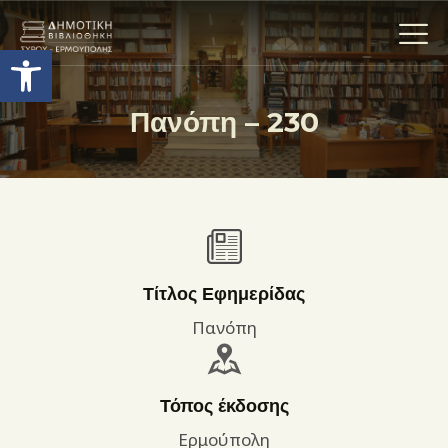
Ανοίξτε τη γραμμή εργαλείων
Πανόπη – 230
Η ΒΙΒΛΙΟΘΗΚΗ
ΟΙ ΣΥΛΛΟΓΈΣ
ΕΚΘΕΣΕΙΣ
ΥΠΗΡΕΣΙΕΣ
ΨΗΦΙΑΚΌ ΑΡΧΕΊΟ
Τίτλος Εφημερίδας
ΝΕΑ
Πανόπη
ΔΡΑΣΤΗΡΙΟΤΗΤΕΣ
ΕΠΙΚΟΙΝΩΝΊΑ
Τόπος έκδοσης
ΌΡΟΙ ΧΡΉΣΗΣ
Ερμούπολη