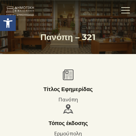
Ανοίξτε τη γραμμή εργαλείων
Πανόπη – 321
Η ΒΙΒΛΙΟΘΗΚΗ
ΟΙ ΣΥΛΛΟΓΈΣ
ΕΚΘΕΣΕΙΣ
ΥΠΗΡΕΣΙΕΣ
ΨΗΦΙΑΚΌ ΑΡΧΕΊΟ
Τίτλος Εφημερίδας
ΝΕΑ
Πανόπη
ΔΡΑΣΤΗΡΙΟΤΗΤΕΣ
ΕΠΙΚΟΙΝΩΝΊΑ
Τόπος έκδοσης
ΌΡΟΙ ΧΡΉΣΗΣ
Ερμούπολη