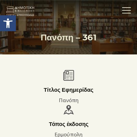
Ανοίξτε τη γραμμή εργαλείων
Πανόπη – 361
Η ΒΙΒΛΙΟΘΗΚΗ
ΟΙ ΣΥΛΛΟΓΈΣ
ΕΚΘΕΣΕΙΣ
ΥΠΗΡΕΣΙΕΣ
ΨΗΦΙΑΚΌ ΑΡΧΕΊΟ
Τίτλος Εφημερίδας
ΝΕΑ
Πανόπη
ΔΡΑΣΤΗΡΙΟΤΗΤΕΣ
ΕΠΙΚΟΙΝΩΝΊΑ
Τόπος έκδοσης
ΌΡΟΙ ΧΡΉΣΗΣ
Ερμούπολη