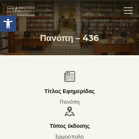
Ανοίξτε τη γραμμή εργαλείων
Πανόπη – 436
Η ΒΙΒΛΙΟΘΗΚΗ
ΟΙ ΣΥΛΛΟΓΈΣ
ΕΚΘΕΣΕΙΣ
ΥΠΗΡΕΣΙΕΣ
ΨΗΦΙΑΚΌ ΑΡΧΕΊΟ
Τίτλος Εφημερίδας
ΝΕΑ
Πανόπη
ΔΡΑΣΤΗΡΙΟΤΗΤΕΣ
ΕΠΙΚΟΙΝΩΝΊΑ
Τόπος έκδοσης
ΌΡΟΙ ΧΡΉΣΗΣ
Ερμούπολη