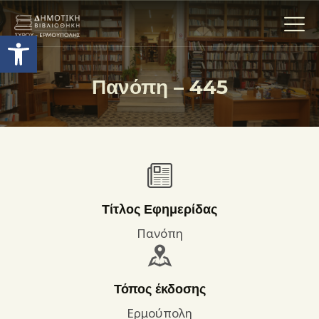
Ανοίξτε τη γραμμή εργαλείων
Πανόπη – 445
Η ΒΙΒΛΙΟΘΗΚΗ
ΟΙ ΣΥΛΛΟΓΈΣ
ΕΚΘΕΣΕΙΣ
ΥΠΗΡΕΣΙΕΣ
ΨΗΦΙΑΚΌ ΑΡΧΕΊΟ
Τίτλος Εφημερίδας
ΝΕΑ
Πανόπη
ΔΡΑΣΤΗΡΙΟΤΗΤΕΣ
ΕΠΙΚΟΙΝΩΝΊΑ
Τόπος έκδοσης
ΌΡΟΙ ΧΡΉΣΗΣ
Ερμούπολη