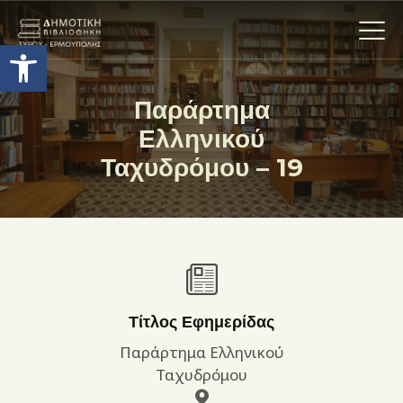
Ανοίξτε τη γραμμή εργαλείων
Παράρτημα
Ελληνικού
Η ΒΙΒΛΙΟΘΗΚΗ
Ταχυδρόμου – 19
ΟΙ ΣΥΛΛΟΓΈΣ
ΕΚΘΕΣΕΙΣ
ΥΠΗΡΕΣΙΕΣ
ΨΗΦΙΑΚΌ ΑΡΧΕΊΟ
ΝΕΑ
ΔΡΑΣΤΗΡΙΟΤΗΤΕΣ
Τίτλος Εφημερίδας
ΕΠΙΚΟΙΝΩΝΊΑ
Παράρτημα Ελληνικού
ΌΡΟΙ ΧΡΉΣΗΣ
Ταχυδρόμου