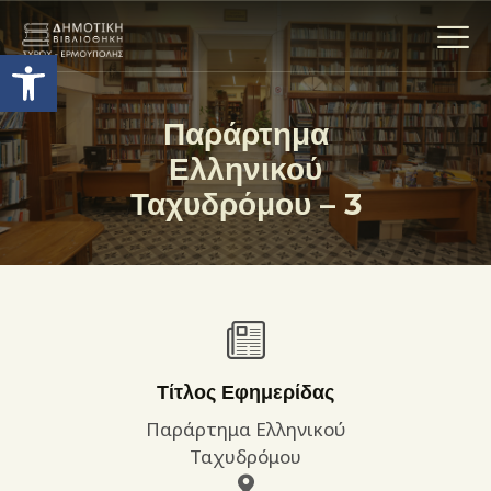
Ανοίξτε τη γραμμή εργαλείων
Παράρτημα
Ελληνικού
Η ΒΙΒΛΙΟΘΗΚΗ
Ταχυδρόμου – 3
ΟΙ ΣΥΛΛΟΓΈΣ
ΕΚΘΕΣΕΙΣ
ΥΠΗΡΕΣΙΕΣ
ΨΗΦΙΑΚΌ ΑΡΧΕΊΟ
ΝΕΑ
ΔΡΑΣΤΗΡΙΟΤΗΤΕΣ
Τίτλος Εφημερίδας
ΕΠΙΚΟΙΝΩΝΊΑ
Παράρτημα Ελληνικού
ΌΡΟΙ ΧΡΉΣΗΣ
Ταχυδρόμου