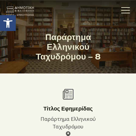
Ανοίξτε τη γραμμή εργαλείων
Παράρτημα
Ελληνικού
Η ΒΙΒΛΙΟΘΗΚΗ
Ταχυδρόμου – 8
ΟΙ ΣΥΛΛΟΓΈΣ
ΕΚΘΕΣΕΙΣ
ΥΠΗΡΕΣΙΕΣ
ΨΗΦΙΑΚΌ ΑΡΧΕΊΟ
ΝΕΑ
ΔΡΑΣΤΗΡΙΟΤΗΤΕΣ
Τίτλος Εφημερίδας
ΕΠΙΚΟΙΝΩΝΊΑ
Παράρτημα Ελληνικού
ΌΡΟΙ ΧΡΉΣΗΣ
Ταχυδρόμου