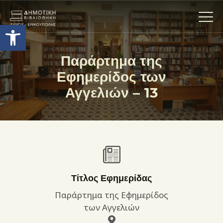
Ανοίξτε τη γραμμή εργαλείων
Παράρτημα της
Εφημερίδος των
Η ΒΙΒΛΙΟΘΗΚΗ
Αγγελιών – 13
ΟΙ ΣΥΛΛΟΓΈΣ
ΕΚΘΕΣΕΙΣ
ΥΠΗΡΕΣΙΕΣ
ΨΗΦΙΑΚΌ ΑΡΧΕΊΟ
ΝΕΑ
ΔΡΑΣΤΗΡΙΟΤΗΤΕΣ
Τίτλος Εφημερίδας
ΕΠΙΚΟΙΝΩΝΊΑ
Παράρτημα της Εφημερίδος
ΌΡΟΙ ΧΡΉΣΗΣ
των Αγγελιών