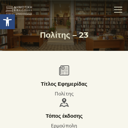
Ανοίξτε τη γραμμή εργαλείων
Πολίτης – 23
Η ΒΙΒΛΙΟΘΗΚΗ
ΟΙ ΣΥΛΛΟΓΈΣ
ΕΚΘΕΣΕΙΣ
ΥΠΗΡΕΣΙΕΣ
ΨΗΦΙΑΚΌ ΑΡΧΕΊΟ
Τίτλος Εφημερίδας
ΝΕΑ
Πολίτης
ΔΡΑΣΤΗΡΙΟΤΗΤΕΣ
ΕΠΙΚΟΙΝΩΝΊΑ
Τόπος έκδοσης
ΌΡΟΙ ΧΡΉΣΗΣ
Ερμούπολη