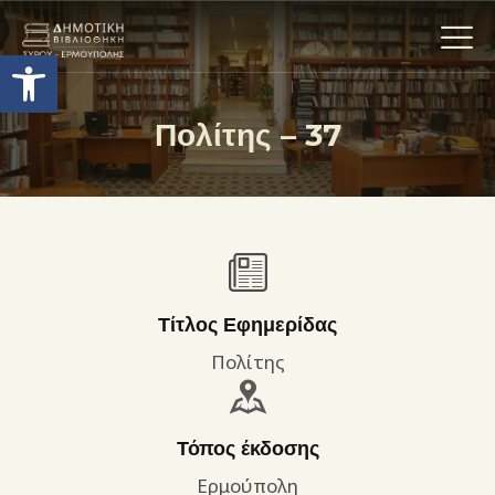
Ανοίξτε τη γραμμή εργαλείων
Πολίτης – 37
Η ΒΙΒΛΙΟΘΗΚΗ
ΟΙ ΣΥΛΛΟΓΈΣ
ΕΚΘΕΣΕΙΣ
ΥΠΗΡΕΣΙΕΣ
ΨΗΦΙΑΚΌ ΑΡΧΕΊΟ
Τίτλος Εφημερίδας
ΝΕΑ
Πολίτης
ΔΡΑΣΤΗΡΙΟΤΗΤΕΣ
ΕΠΙΚΟΙΝΩΝΊΑ
Τόπος έκδοσης
ΌΡΟΙ ΧΡΉΣΗΣ
Ερμούπολη