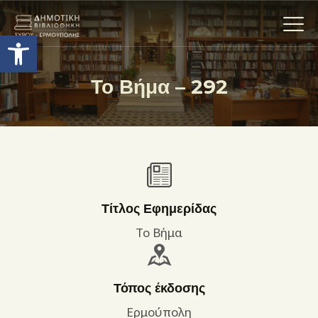
Ανοίξτε τη γραμμή εργαλείων
Το Βήμα – 292
Η ΒΙΒΛΙΟΘΗΚΗ
ΟΙ ΣΥΛΛΟΓΈΣ
ΕΚΘΕΣΕΙΣ
ΥΠΗΡΕΣΙΕΣ
ΨΗΦΙΑΚΌ ΑΡΧΕΊΟ
Τίτλος Εφημερίδας
ΝΕΑ
Το Βήμα
ΔΡΑΣΤΗΡΙΟΤΗΤΕΣ
ΕΠΙΚΟΙΝΩΝΊΑ
Τόπος έκδοσης
ΌΡΟΙ ΧΡΉΣΗΣ
Ερμούπολη