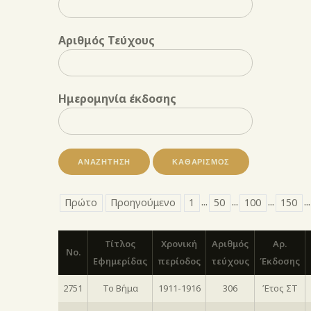
Αριθμός Τεύχους
Ημερομηνία έκδοσης
ΑΝΑΖΉΤΗΣΗ
...
...
...
...
Πρώτο
Προηγούμενο
1
50
100
150
Τίτλος
Χρονική
Αριθμός
Αρ.
No.
Εφημερίδας
περίοδος
τεύχους
Έκδοσης
2751
Το Βήμα
1911-1916
306
Έτος ΣΤ