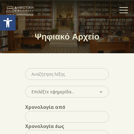
Ανοίξτε τη γραμμή εργαλείων
Ψηφιακό Αρχείο
Η ΒΙΒΛΙΟΘΗΚΗ
ΟΙ ΣΥΛΛΟΓΈΣ
ΕΚΘΕΣΕΙΣ
ΥΠΗΡΕΣΙΕΣ
ΨΗΦΙΑΚΌ ΑΡΧΕΊΟ
ΝΕΑ
ΔΡΑΣΤΗΡΙΟΤΗΤΕΣ
Χρονολογία από
ΕΠΙΚΟΙΝΩΝΊΑ
ΌΡΟΙ ΧΡΉΣΗΣ
Χρονολογία έως