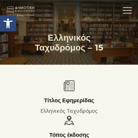
Ανοίξτε τη γραμμή εργαλείων
Ελληνικός
Ταχυδρόμος – 15
Η ΒΙΒΛΙΟΘΗΚΗ
ΟΙ ΣΥΛΛΟΓΈΣ
ΕΚΘΕΣΕΙΣ
ΥΠΗΡΕΣΙΕΣ
ΨΗΦΙΑΚΌ ΑΡΧΕΊΟ
ΝΕΑ
Τίτλος Εφημερίδας
ΔΡΑΣΤΗΡΙΟΤΗΤΕΣ
Ελληνικός Ταχυδρόμος
ΕΠΙΚΟΙΝΩΝΊΑ
ΌΡΟΙ ΧΡΉΣΗΣ
Τόπος έκδοσης