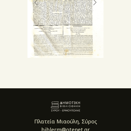
Πλατεία Μιαούλη, Σύρος
biblerm@otenet.gr